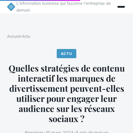
L'information business qui façonne l'entreprise de
demain
Accueil
›
Actu
ACTU
Quelles stratégies de contenu
interactif les marques de
divertissement peuvent-elles
utiliser pour engager leur
audience sur les réseaux
sociaux ?
Benjamin
•
10 mars 2024
•
6 min de lecture