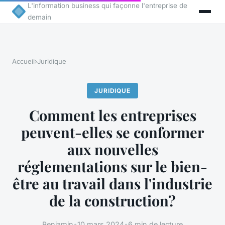
L'information business qui façonne l'entreprise de
demain
Accueil
›
Juridique
JURIDIQUE
Comment les entreprises
peuvent-elles se conformer
aux nouvelles
réglementations sur le bien-
être au travail dans l'industrie
de la construction?
Benjamin
•
10 mars 2024
•
6 min de lecture