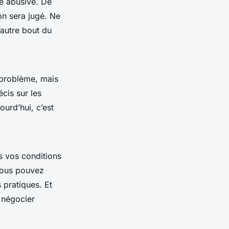
ée abusive. De
on sera jugé. Ne
’autre bout du
 problème, mais
cis sur les
ourd’hui, c’est
s vos conditions
 vous pouvez
 pratiques. Et
 négocier