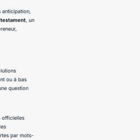
 anticipation,
n
testament
, un
reneur,
lutions
ent ou à bas
 une question
officielles
les
rtes par mots-