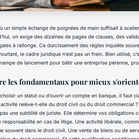
où un simple échange de poignées de main suffisait à sceller
’hui, on exige des dizaines de pages de clauses, des valida
gales à rallonge. Ce durcissement des règles inquiète souv
urtant, le cadre juridique n’est pas un frein. Bien utilisé, c’
 rampe de lancement pour bâtir une entreprise pérenne, pro
 les fondamentaux pour mieux s'orient
oisir un statut ou d’ouvrir un compte en banque, il faut cla
 activité relève-t-elle du droit civil ou du droit commercial ?
t pas une subtilité de juriste. Elle détermine vos obligations
re responsabilité en cas de litige. Une activité libérale, com
e souvent dans le droit civil. Une vente de biens ou de ser
relève du droit commercial. Et cette qualification conditionne