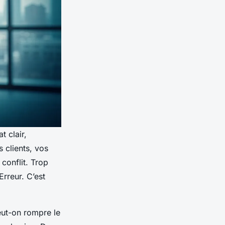
t clair,
s clients, vos
 conflit. Trop
rreur. C’est
eut-on rompre le