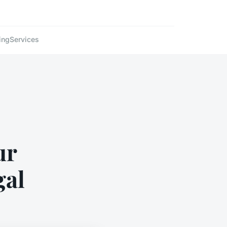
ing
Services
ur
gal