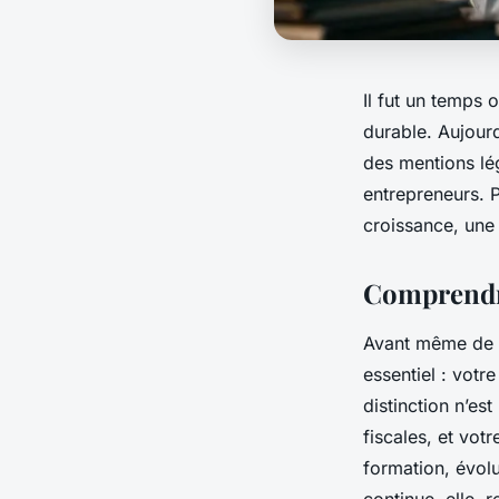
Il fut un temps 
durable. Aujourd
des mentions lé
entrepreneurs. Po
croissance, une
Comprendre
Avant même de ch
essentiel : votre
distinction n’es
fiscales, et vot
formation, évolu
continue, elle, 