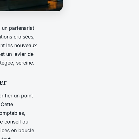
 un partenariat
tions croisées,
ent les nouveaux
est un levier de
tégée, sereine.
er
rifier un point
 Cette
 comptables,
me conseil ou
vices en boucle
 tout.