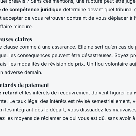
uel préavis ? Sans ces mentions, une rupture peut être jug
e de compétence juridique
détermine devant quel tribunal 
est accepter de vous retrouver contraint de vous déplacer à l
ffaire mineure.
auses claires
 clause comme à une assurance. Elle ne sert qu’en cas de
ue, les conséquences peuvent être désastreuses. Soyez pré
lais, les modalités de révision de prix. Un flou volontaire auj
ion adverse demain.
retards de paiement
e retard
et les intérêts de recouvrement doivent figurer dan
te. Le taux légal des intérêts est révisé semestriellement,
En les intégrant dès le départ, vous dissuadez les mauvaises
z les moyens de réclamer ce qui vous est dû, sans avoir à
.