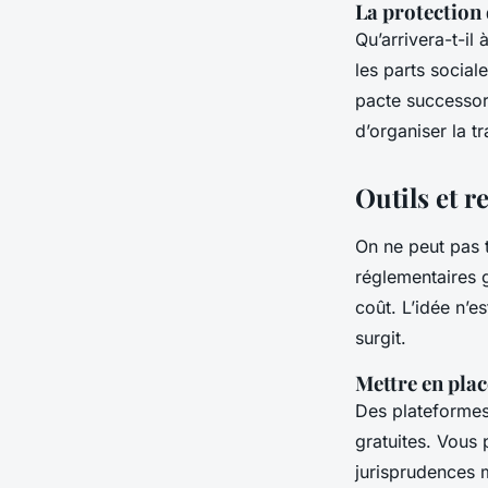
La protection
Qu’arrivera-t-il
les parts social
pacte successor
d’organiser la t
Outils et 
On ne peut pas t
réglementaires g
coût. L’idée n’e
surgit.
Mettre en place
Des plateform
gratuites. Vous 
jurisprudences 