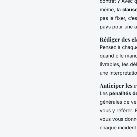
contrat ? Avec q
même, la
claus
pas la fixer, c’
pays pour une a
Rédiger des cl
Pensez à chaque
quand elle manq
livrables, les dé
une interprétat
Anticiper les 
Les
pénalités d
générales de ven
vous y référer. 
vous vous donne
chaque incident