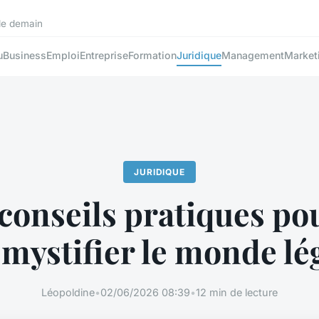
 de demain
u
Business
Emploi
Entreprise
Formation
Juridique
Management
Market
JURIDIQUE
 conseils pratiques po
mystifier le monde lé
Léopoldine
•
02/06/2026 08:39
•
12 min de lecture