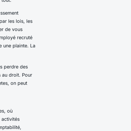
assement
ar les lois, les
uer de vous
employé recruté
 une plainte. La
ns perdre des
 au droit. Pour
ètes, on peut
es, où
 activités
ptabilité,