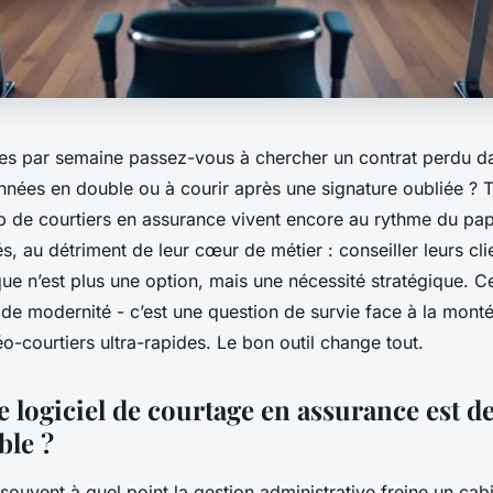
s par semaine passez-vous à chercher un contrat perdu da
nnées en double ou à courir après une signature oubliée ? 
 de courtiers en assurance vivent encore au rythme du pap
és, au détriment de leur cœur de métier : conseiller leurs cli
e n’est plus une option, mais une nécessité stratégique. Ce
 de modernité - c’est une question de survie face à la mont
éo-courtiers ultra-rapides. Le bon outil change tout.
e logiciel de courtage en assurance est 
ble ?
ouvent à quel point la gestion administrative freine un cab