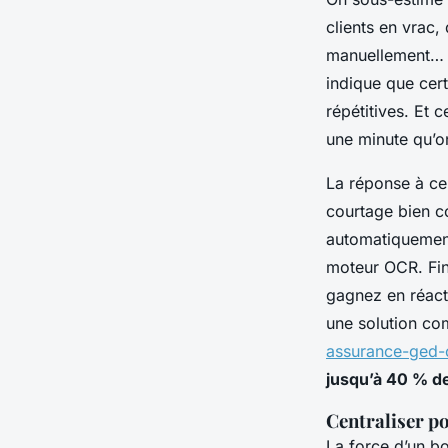
clients en vrac
manuellement… L
indique que cert
répétitives. Et 
une minute qu’o
La réponse à ce
courtage bien co
automatiquement 
moteur OCR. Fini
gagnez en réacti
une solution co
assurance-ged-
jusqu’à 40 % d
Centraliser po
La force d’un bo