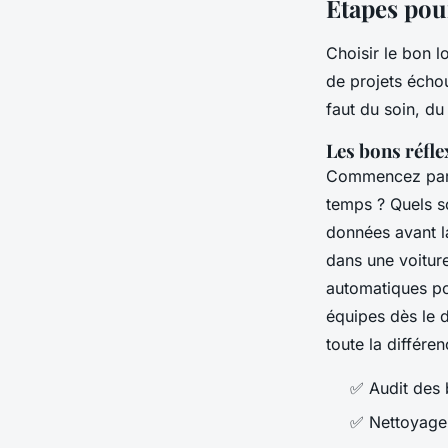
Étapes pour
Choisir le bon l
de projets échou
faut du soin, d
Les bons réfl
Commencez par u
temps ? Quels so
données avant l
dans une voiture
automatiques po
équipes dès le 
toute la différen
✅ Audit des 
✅ Nettoyage