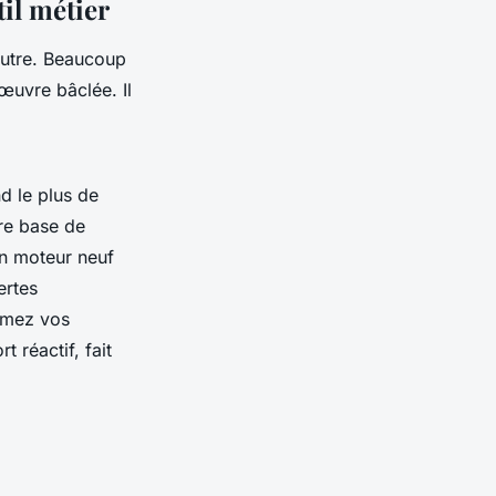
til métier
 autre. Beaucoup
œuvre bâclée. Il
d le plus de
tre base de
un moteur neuf
ertes
ormez vos
 réactif, fait