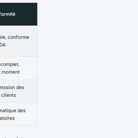
formité
ble, conforme
DDA
 complet,
ut moment
mission des
 clients
matique des
atoires