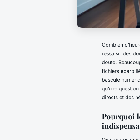
Combien d’heure
ressaisir des do
doute. Beaucoup
fichiers éparpill
bascule numériqu
qu’une question
directs et des n
Pourquoi l
indispensa
On sous-estime s