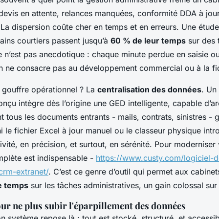
, devis en attente, relances manquées, conformité DDA à jou
a dispersion coûte cher en temps et en erreurs. Une étude 
ains courtiers passent jusqu’à
60 % de leur temps
sur des 
ce n’est pas anecdotique : chaque minute perdue en saisie o
n ne consacre pas au développement commercial ou à la fidé
 gouffre opérationnel ? La
centralisation des données
. Un 
nçu intègre dès l’origine une GED intelligente, capable d’ar
tous les documents entrants - mails, contrats, sinistres - 
 le fichier Excel à jour manuel ou le classeur physique int
vité, en précision, et surtout, en sérénité. Pour moderniser 
mplète est indispensable -
https://www.custy.com/logiciel-
crm-extranet/
. C’est ce genre d’outil qui permet aux cabine
e temps
sur les tâches administratives, un gain colossal sur 
ur ne plus subir l'éparpillement des données
n système repose là : tout est stocké, structuré, et accessi