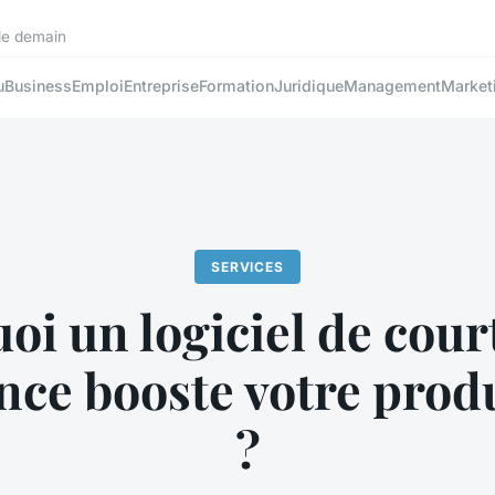
 de demain
u
Business
Emploi
Entreprise
Formation
Juridique
Management
Market
SERVICES
oi un logiciel de cour
nce booste votre produ
?