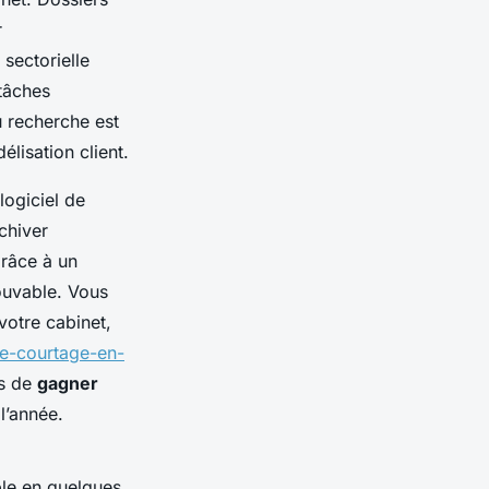
r
sectorielle
tâches
u recherche est
lisation client.
logiciel de
chiver
grâce à un
rouvable. Vous
votre cabinet,
de-courtage-en-
ts de
gagner
l’année.
ble en quelques