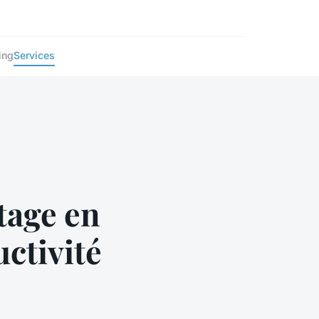
ing
Services
tage en
ctivité