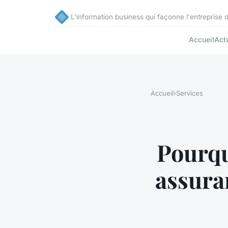
L'information business qui façonne l'entreprise
Accueil
Act
Accueil
›
Services
Pourqu
assura