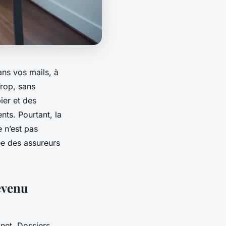
ns vos mails, à
Trop, sans
ier et des
ents. Pourtant, la
 n’est pas
ée des assureurs
devenu
inet. Dossiers